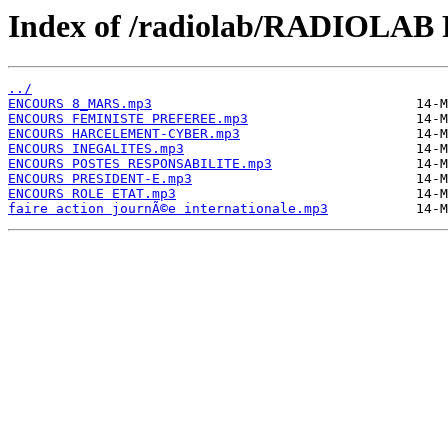
Index of /radiolab/RADIOLA
../
ENCOURS 8_MARS.mp3
ENCOURS FEMINISTE PREFEREE.mp3
ENCOURS HARCELEMENT-CYBER.mp3
ENCOURS INEGALITES.mp3
ENCOURS POSTES RESPONSABILITE.mp3
ENCOURS PRESIDENT-E.mp3
ENCOURS ROLE ETAT.mp3
faire action journÃ©e internationale.mp3